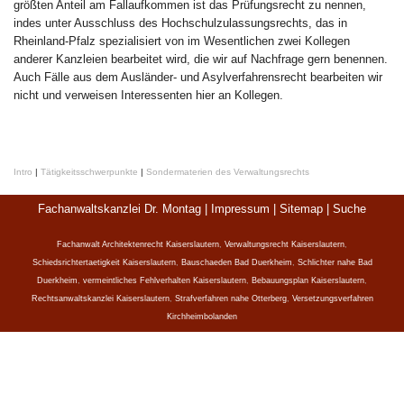
größten Anteil am Fallaufkommen ist das Prüfungsrecht zu nennen,
indes unter Ausschluss des Hochschulzulassungsrechts, das in
Rheinland-Pfalz spezialisiert von im Wesentlichen zwei Kollegen
anderer Kanzleien bearbeitet wird, die wir auf Nachfrage gern benennen.
Auch Fälle aus dem Ausländer- und Asylverfahrensrecht bearbeiten wir
nicht und verweisen Interessenten hier an Kollegen.
Intro
|
Tätigkeitsschwerpunkte
|
Sondermaterien des Verwaltungsrechts
Fachanwaltskanzlei Dr. Montag |
Impressum
|
Sitemap
|
Suche
Fachanwalt Architektenrecht Kaiserslautern
,
Verwaltungsrecht Kaiserslautern
,
Schiedsrichtertaetigkeit Kaiserslautern
,
Bauschaeden Bad Duerkheim
,
Schlichter nahe Bad
Duerkheim
,
vermeintliches Fehlverhalten Kaiserslautern
,
Bebauungsplan Kaiserslautern
,
Rechtsanwaltskanzlei Kaiserslautern
,
Strafverfahren nahe Otterberg
,
Versetzungsverfahren
Kirchheimbolanden