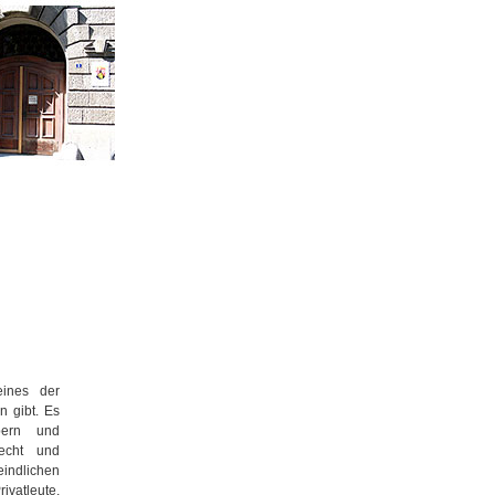
eines der
n gibt. Es
bern und
recht und
ndlichen
vatleute,