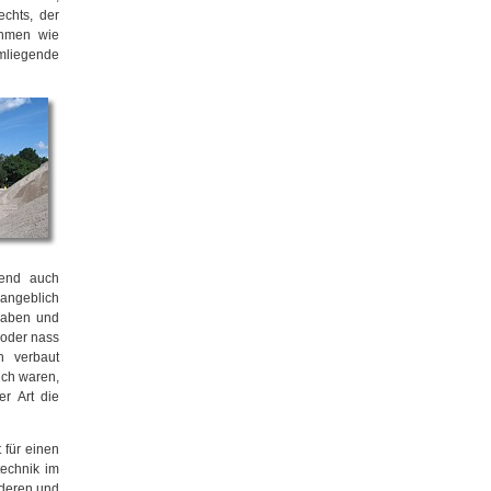
chts, der
ahmen wie
liegende
mend auch
angeblich
haben und
 oder nass
n verbaut
ich waren,
er Art die
t für einen
technik im
deren und