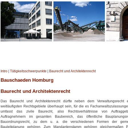
Intro
|
Tätigkeitsschwerpunkte
|
Baurecht und Architektenrecht
Bauschaeden Homburg
Baurecht und Architektenrecht
Das Baurecht und Architektenrecht dürfte neben dem Verwaltungsrecht 
weitläufigsten Rechtsgebiete überhaupt sein, für die es Fachanwaltszulassunge
umfasst das zivile Baurecht, also Rechtsverhältnisse von Auftragge
Auftragnehmern im gesamten Baubereich, das öffentliche Bauplanungs
Bauordnungsrecht, zu dem u. a. die verschiedenen Formen der gemei
Bauleitplanung gehören. Zum Mandantenstamm gehören gleichermaßen Pri