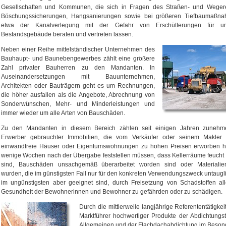
Gesellschaften und Kommunen, die sich in Fragen des Straßen- und Wegere
Böschungssicherungen, Hangsanierungen sowie bei größeren Tiefbaumaßn
etwa der Kanalverlegung mit der Gefahr von Erschütterungen für um
Bestandsgebäude beraten und vertreten lassen.
Neben einer Reihe mittelständischer Unternehmen des
Bauhaupt- und Baunebengewerbes zählt eine größere
Zahl privater Bauherren zu den Mandanten. In
Auseinandersetzungen mit Bauunternehmen,
Architekten oder Bauträgern geht es um Rechnungen,
die höher ausfallen als die Angebote, Abrechnung von
Sonderwünschen, Mehr- und Minderleistungen und
immer wieder um alle Arten von Bauschäden.
Zu den Mandanten in diesem Bereich zählen seit einigen Jahren zuneh
Erwerber gebrauchter Immobilien, die vom Verkäufer oder seinem Makler 
einwandfreie Häuser oder Eigentumswohnungen zu hohen Preisen erworben 
wenige Wochen nach der Übergabe feststellen müssen, dass Kellerräume feucht
sind, Bauschäden unsachgemäß überarbeitet worden sind oder Materialie
wurden, die im günstigsten Fall nur für den konkreten Verwendungszweck untaugl
im ungünstigsten aber geeignet sind, durch Freisetzung von Schadstoffen all
Gesundheit der Bewohnerinnen und Bewohner zu gefährden oder zu schädigen.
Durch die mittlerweile langjährige Referententätigkei
Marktführer hochwertiger Produkte der Abdichtungs
Allgemeinen und der Flachdachabdichtung im Beson