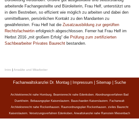
arbeitende Fachangestellte und Büroleiterin, Frau Helf, unterstützt uns
in dem Bestreben, so effizient wie möglich zu arbeiten und dabei den
unmittelbaren, persönlichen Kontakt zu den Mandanten zu
gewährleisten. Frau Helf hat die
Zusatzausbildung zur geprüften
Rechtsfachwirtin
erfolgreich abgeschlossen. Ferner hat Frau Helf im
Herbst 2016 „mit großem Erfolg“ die
Prüfung zum zertifizierten
Sachbearbeiter Privates Baurecht
bestanden.
Intro
|
Anwälte und Mitarbeiter
Fachanwaltskanzlei Dr. Montag |
Impressum
|
Sitemap
|
Suche
Architektenrecht nahe Homburg
,
Beamtenrecht nahe Edenkoben
,
Abordnungsverfahren Bad
Duerkheim
,
Bebauungsplan Kaiserslautern
,
Bauschaeden Kaiserslautern
,
Fachanwalt
Architektenrecht nahe Rockenhausen
,
Raumordnungsplan Rockenhausen
,
ziviles Baurecht
Kaiserslautern
,
Versetzungsverfahren Edenkoben
,
Anwaltskanzlei nahe Ramstein Miesenbach